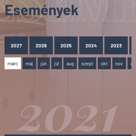
ESEM
Események
2027
2026
2025
2024
2023
márc
máj
jún
júl
aug
szept
okt
nov
de
2021