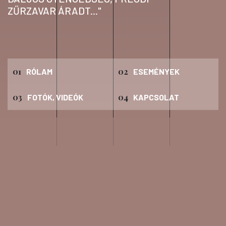
ZŰRZAVAR ÁRADT..."
01
02
RÓLAM
ESEMÉNYEK
03
04
FOTÓK, VIDEÓK
KAPCSOLAT