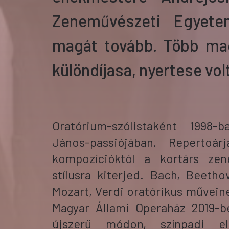
Zeneművészeti Egyet
magát tovább. Több ma
különdíjasa, nyertese volt
Oratórium-szólistaként 1998
János-passiójában.
Repertoár
kompozícióktól a kortárs zen
stílusra kiterjed.
Bach, Beethov
Mozart, Verdi oratórikus művein
Magyar Állami
Operaház 2019-b
újszerű módon, színpadi e