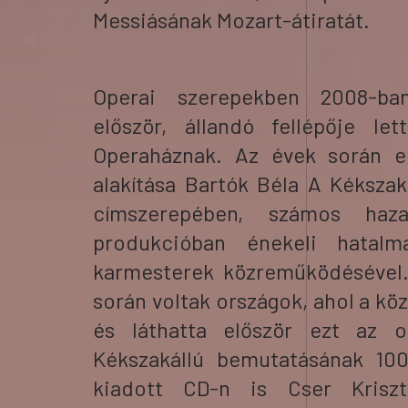
Messiásának Mozart-átiratát.
Operai szerepekben 2008-ba
először, állandó fellépője le
Operaháznak. Az évek során e
alakítása Bartók Béla A Kékszak
címszerepében, számos haz
produkcióban énekeli hatalma
karmesterek közreműködésével.
során voltak országok, ahol a köz
és láthatta először ezt az o
Kékszakállú bemutatásának 100
kiadott CD-n is Cser Kriszti