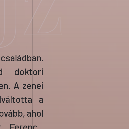
JZ
családban.
d doktori
n. A zenei
lváltotta a
tovább,
ahol
t Ferenc