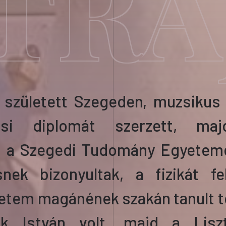
TRA
n
született
Szegeden,
muzsikus 
usi diplomát szerzett,
maj
t
a Szegedi Tudomány Egyeteme
s
nek bizonyultak
,
a fizikát fe
etem magánének szakán tanult 
ik István volt, majd a Lisz