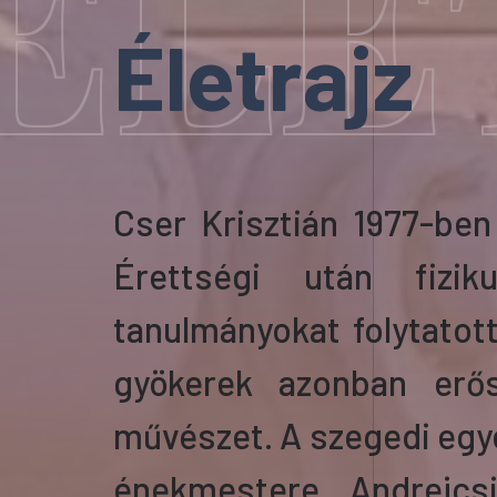
ÉLE
Életrajz
Cser Krisztián
1977-be
É
rettségi után fi
zik
tanulmányokat folytatot
gyökerek
azonban
e
rő
művészet
. A
s
zegedi
e
gy
énekmestere Andrejcs