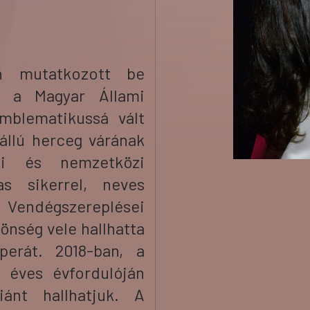
n mutatkozott be
tt a Magyar Állami
mblematikussá vált
állú herceg várának
ai és nemzetközi
s sikerrel, neves
 Vendégszereplései
önség vele hallhatta
perát. 2018-ban, a
 éves évfordulóján
ánt hallhatjuk. A