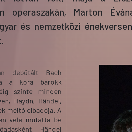
em operaszakán,
Marton Évá
gyar és nemzetközi énekversen
.
-ban debütált
Bach
ja a kora barokk
éig szinte minden
en, Haydn, Händel,
ek méltó előadója.
A
en vele mutatta be
lőadásként
Händel