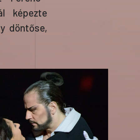
nál
képezte
y döntőse,