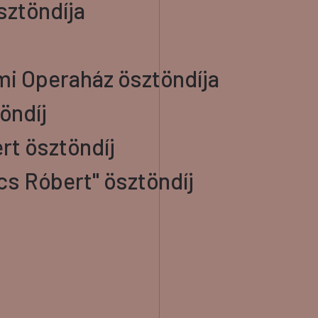
sztöndíja
ami Operaház ösztöndíja
öndíj
rt ösztöndíj
cs Róbert" ösztöndíj