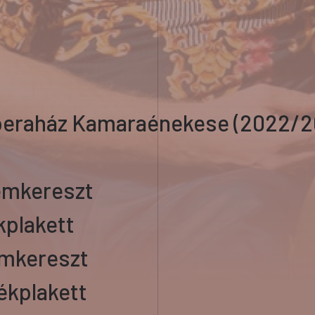
Operaház Kamaraénekese (2022/2
emkereszt
kplakett
emkereszt
ékplakett