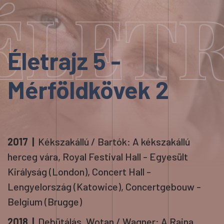
ÉLETR
Életrajz 5 -
Mérföldkövek 2
2017 |
Kékszakállú / Bartók: A kékszakállú
herceg vára, Royal Festival Hall - Egyesült
Királyság (London), Concert Hall -
Lengyelország (Katowice), Concertgebouw -
Belgium (Brugge)
2018 |
Debütálás, Wotan / Wagner: A Rajna