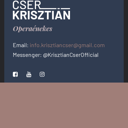
Operaénekes
Email:
info.krisztiancser@gmail.com
Messenger: @KrisztianCserOfficial
PRESS KIT