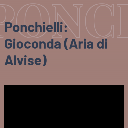
PONCH
Ponchielli:
Gioconda (Aria di
Alvise)