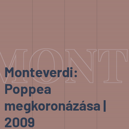
MONTE
Monteverdi:
Poppea
megkoronázása |
2009