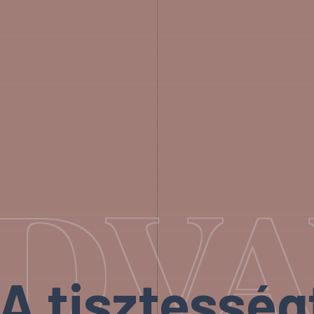
DVA
A tisztessé