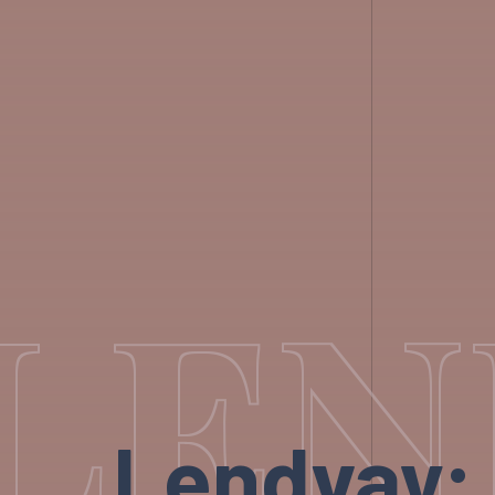
LEN
Lendvay: 