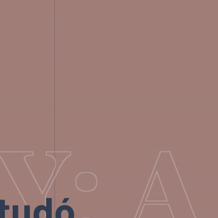
Y: 
gtudó