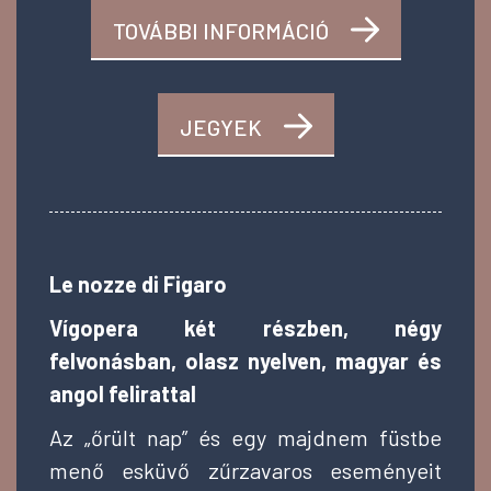
TOVÁBBI INFORMÁCIÓ
JEGYEK
Le nozze di Figaro
Vígopera két részben, négy
felvonásban, olasz nyelven, magyar és
angol felirattal
Az „őrült nap” és egy majdnem füstbe
menő esküvő zűrzavaros eseményeit