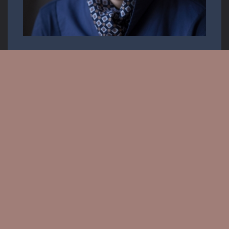
Operaénekes
Email:
info.krisztiancser@gmail.com
Messenger: @KrisztianCserOfficial
PRESS KIT