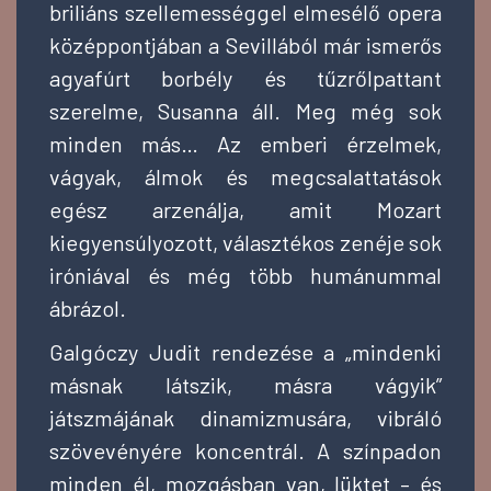
briliáns szellemességgel elmesélő opera
középpontjában a Sevillából már ismerős
agyafúrt borbély és tűzrőlpattant
szerelme, Susanna áll. Meg még sok
minden más… Az emberi érzelmek,
vágyak, álmok és megcsalattatások
egész arzenálja, amit Mozart
kiegyensúlyozott, választékos zenéje sok
iróniával és még több humánummal
ábrázol.
Galgóczy Judit rendezése a „mindenki
másnak látszik, másra vágyik”
játszmájának dinamizmusára, vibráló
szövevényére koncentrál. A színpadon
minden él, mozgásban van, lüktet – és