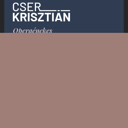
Operaénekes
Email:
info.krisztiancser@gmail.com
Messenger: @KrisztianCserOfficial
PRESS KIT