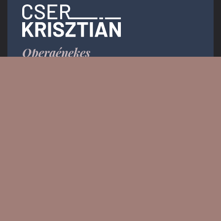
Operaénekes
Email:
info.krisztiancser@gmail.com
Messenger: @KrisztianCserOfficial
PRESS KIT