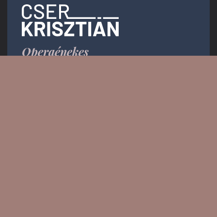
Operaénekes
Email:
info.krisztiancser@gmail.com
Messenger: @KrisztianCserOfficial
PRESS KIT