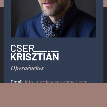
Operaénekes
Email:
info.krisztiancser@gmail.com
Messenger: @KrisztianCserOfficial