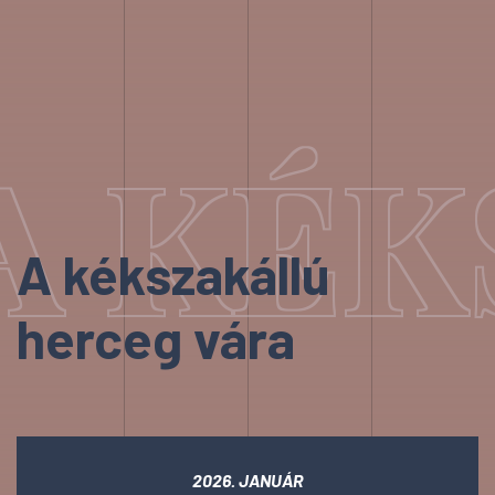
A KÉK
A kékszakállú
herceg vára
2026. JANUÁR