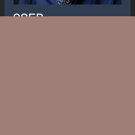
Operaénekes
Email:
info.krisztiancser@gmail.com
Messenger: @KrisztianCserOfficial
PRESS KIT