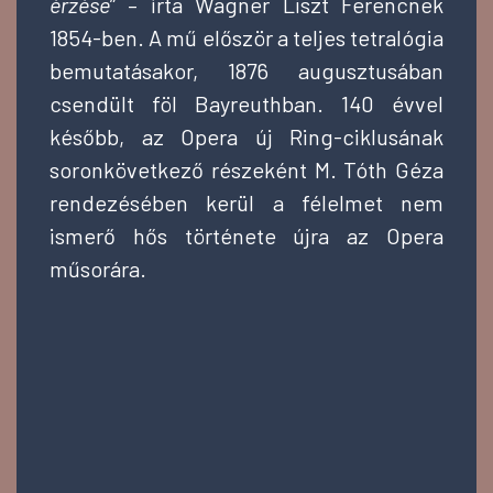
érzése
” – írta Wagner Liszt Ferencnek
1854-ben. A mű először a teljes tetralógia
bemutatásakor, 1876 augusztusában
csendült föl Bayreuthban. 140 évvel
később, az Opera új Ring-ciklusának
soronkövetkező részeként M. Tóth Géza
rendezésében kerül a félelmet nem
ismerő hős története újra az Opera
műsorára.