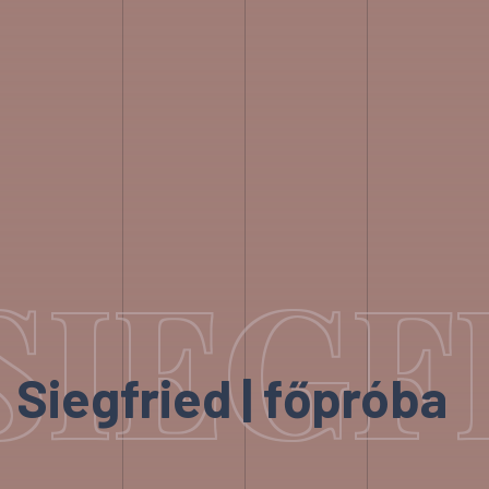
SIEGF
Siegfried | főpróba