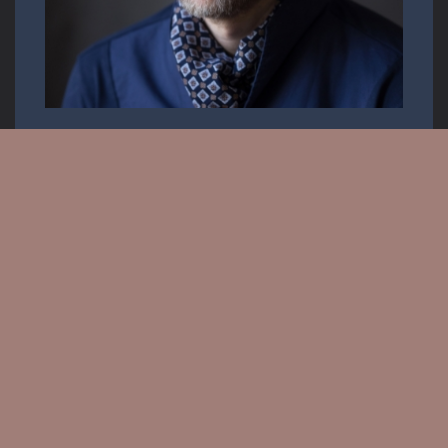
Operaénekes
Email:
info.krisztiancser@gmail.com
Messenger: @KrisztianCserOfficial