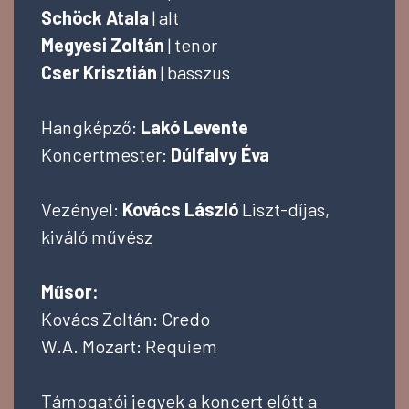
Schöck Atala
| alt
Megyesi Zoltán
| tenor
Cser Krisztián
| basszus
Hangképző:
Lakó Levente
Koncertmester:
Dúlfalvy Éva
Vezényel:
Kovács László
Liszt-díjas,
kiváló művész
Műsor:
Kovács Zoltán: Credo
W.A. Mozart: Requiem
Támogatói jegyek a koncert előtt a