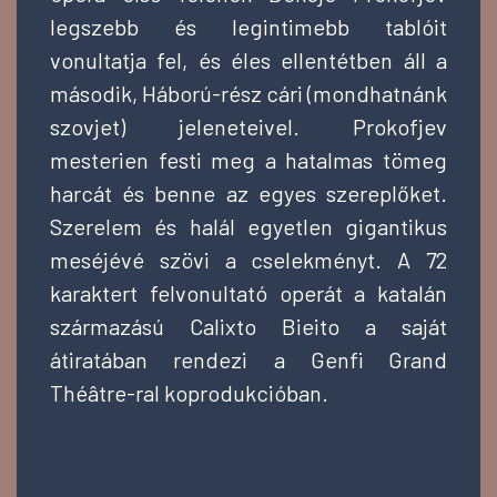
legszebb és legintimebb tablóit
vonultatja fel, és éles ellentétben áll a
második, Háború-rész cári (mondhatnánk
szovjet) jeleneteivel. Prokofjev
mesterien festi meg a hatalmas tömeg
harcát és benne az egyes szereplőket.
Szerelem és halál egyetlen gigantikus
meséjévé szövi a cselekményt. A 72
karaktert felvonultató operát a katalán
származású Calixto Bieito a saját
átiratában rendezi a Genfi Grand
Théâtre-ral koprodukcióban.