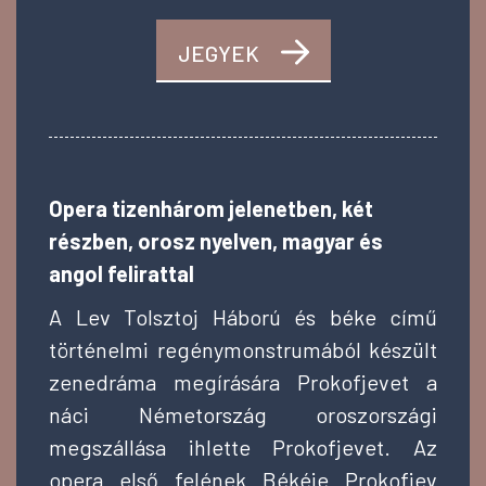
JEGYEK
Opera tizenhárom jelenetben, két
részben, orosz nyelven, magyar és
angol felirattal
A Lev Tolsztoj Háború és béke című
történelmi regénymonstrumából készült
zenedráma megírására Prokofjevet a
náci Németország oroszországi
megszállása ihlette Prokofjevet. Az
opera első felének Békéje Prokofjev