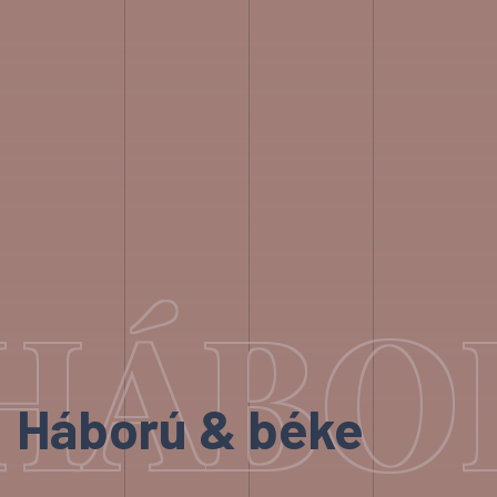
HÁBO
Háború & béke