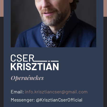
Operaénekes
Email:
info.krisztiancser@gmail.com
Messenger: @KrisztianCserOfficial