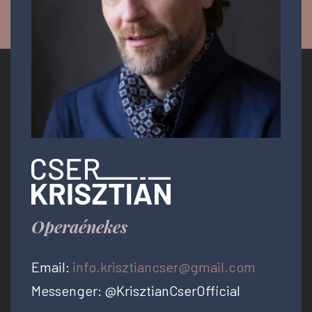
Operaénekes
Email:
info.krisztiancser@gmail.com
Messenger: @KrisztianCserOfficial