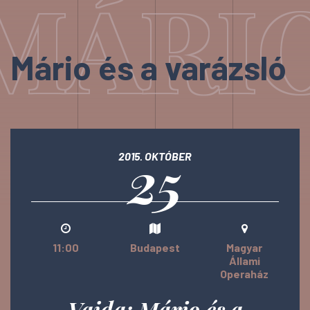
MÁRIO
Mário és a varázsló
25
2015. OKTÓBER
11:00
Budapest
Magyar
Állami
Operaház
Vajda: Mário és a