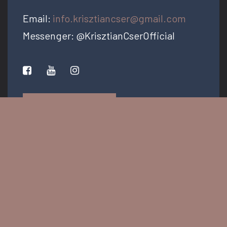
Email:
info.krisztiancser@gmail.com
Messenger: @KrisztianCserOfficial
PRESS KIT
Minden jog fenntartva © 2026 - krisztiancser.com