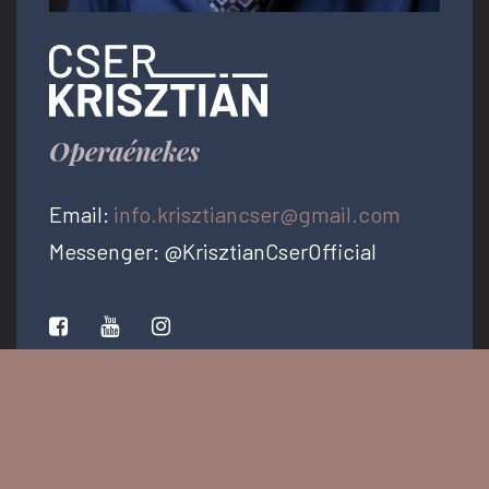
Operaénekes
Email:
info.krisztiancser@gmail.com
Messenger: @KrisztianCserOfficial
PRESS KIT