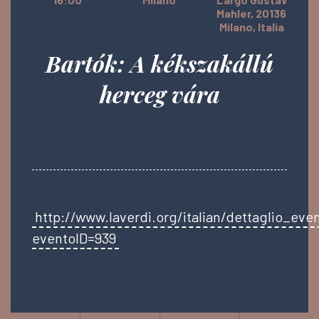
Mahler, 20136
Milano, Italia
Bartók: A kékszakállú
herceg vára
http://www.laverdi.org/italian/dettaglio_ev
eventoID=939