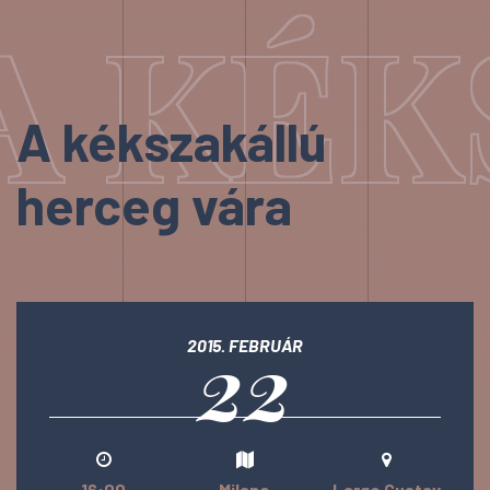
A KÉK
A kékszakállú
herceg vára
22
2015. FEBRUÁR
16:00
Milano
Largo Gustav