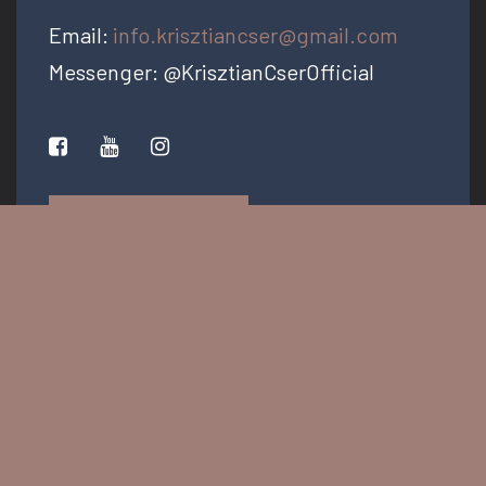
Email:
info.krisztiancser@gmail.com
Messenger: @KrisztianCserOfficial
PRESS KIT
Minden jog fenntartva © 2026 - krisztiancser.com