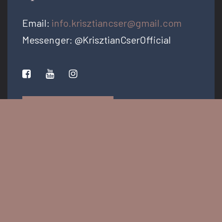
Email:
info.krisztiancser@gmail.com
Messenger: @KrisztianCserOfficial
PRESS KIT
Minden jog fenntartva © 2026 - krisztiancser.com