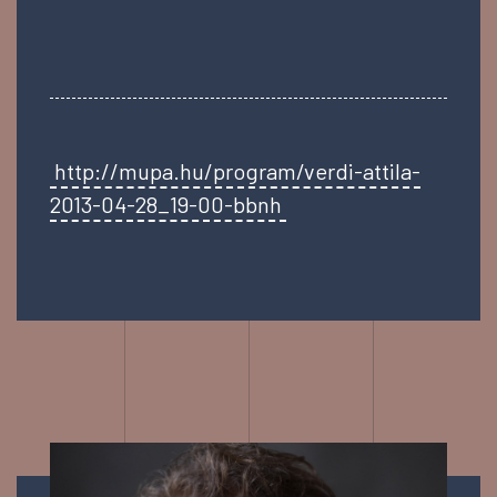
http://mupa.hu/program/verdi-attila-
2013-04-28_19-00-bbnh