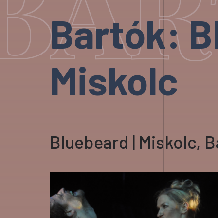
BAR
Bartók: B
Miskolc
Bluebeard | Miskolc, B