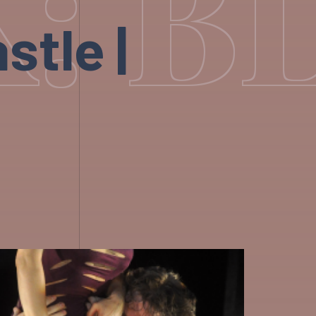
: B
stle |