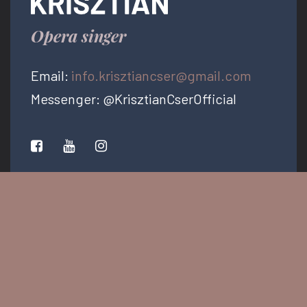
Opera singer
Email:
info.krisztiancser@gmail.com
Messenger: @KrisztianCserOfficial
PRESS KIT