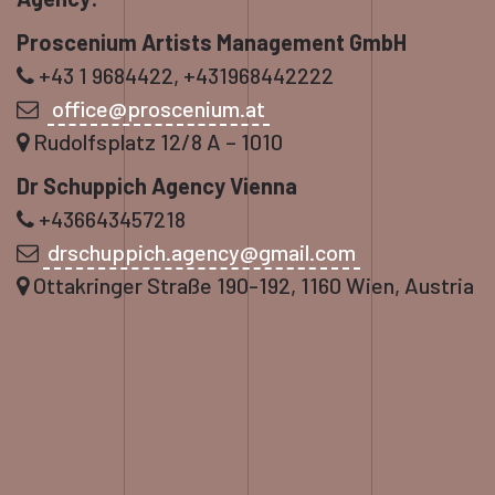
Proscenium Artists Management GmbH
+43 1 9684422, +431968442222
office@proscenium.at
Rudolfsplatz 12/8 A – 1010
Dr Schuppich Agency Vienna
+436643457218
drschuppich.agency@gmail.com
Ottakringer Straße 190-192, 1160 Wien, Austria