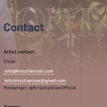
CONT
Contact
Artist contact:
Email:
info@krisztiancser.com
info.krisztiancser@gmail.com
Messenger: @KrisztianCserOfficial
Agency: