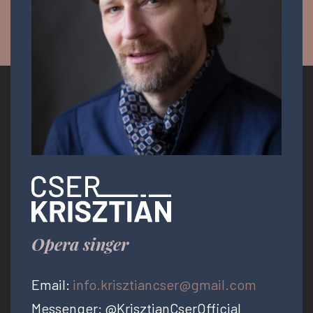
Opera singer
Email:
info.krisztiancser@gmail.com
Messenger: @KrisztianCserOfficial