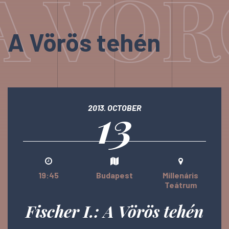
A VÖR
A Vörös tehén
13
2013. OCTOBER
19:45
Budapest
Millenáris
Teátrum
Fischer I.: A Vörös tehén