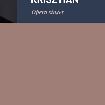
Opera singer
Email:
info.krisztiancser@gm
Messenger: @KrisztianCserOff
RDINGS
PRESS
TEACHING
SPORT
CONTACT