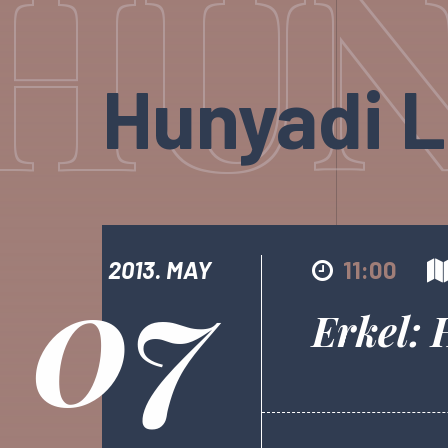
HUN
Hunyadi L
07
2013. MAY
11:00
Erkel: 